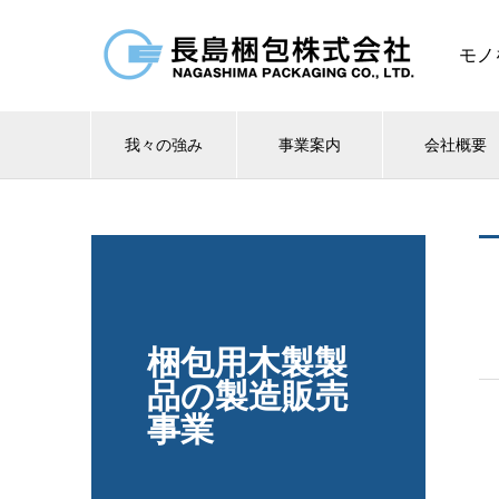
モノ
我々の強み
事業案内
会社概要
梱包用木製製
品の製造販売
事業