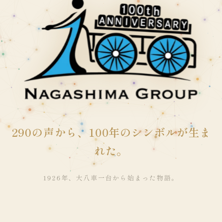
2
9
0
の
声
か
ら
、
1
0
0
年
の
シ
ン
ボ
ル
が
生
ま
れ
た
。
1926年、大八車一台から始まった物語。